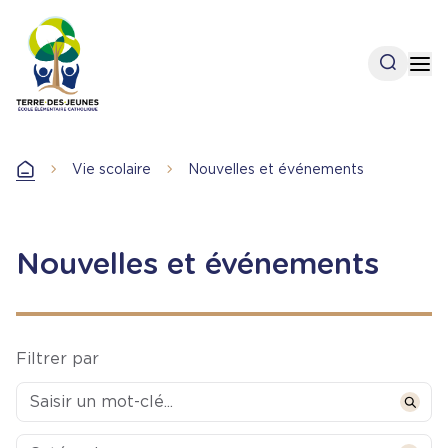
Aller
au
contenu
Open se
Op
principal
Vie scolaire
Nouvelles et événements
Accueil
Nouvelles et événements
Filtrer par
Categories