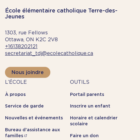
École élémentaire catholique Terre-des-
Jeunes
1303, rue Fellows
Ottawa, ON K2C 2V8
+16138202121
secretariat_tdj@ecolecatholique.ca
Nous joindre
À
Outils
L’ÉCOLE
OUTILS
propos
À propos
Portail parents
Service de garde
Inscrire un enfant
Nouvelles et événements
Horaire et calendrier
scolaire
Bureau d'assistance aux
familles
Faire un don