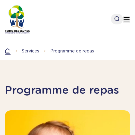
Aller
au
contenu
Open se
Op
principal
Services
Programme de repas
Accueil
Programme de repas