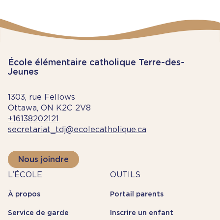
École élémentaire catholique Terre-des-
Jeunes
1303, rue Fellows
Ottawa, ON K2C 2V8
+16138202121
secretariat_tdj@ecolecatholique.ca
Nous joindre
À
Outils
L’ÉCOLE
OUTILS
propos
À propos
Portail parents
Service de garde
Inscrire un enfant